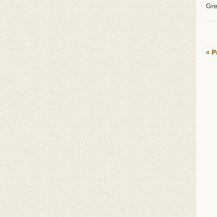
Gre
« P