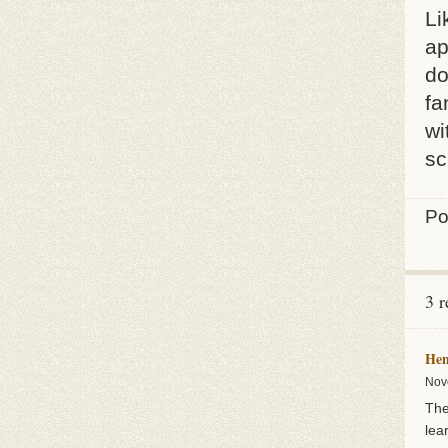
Li
ap
do
fa
wi
sc
Po
3 
Hen
Nov
The
lea