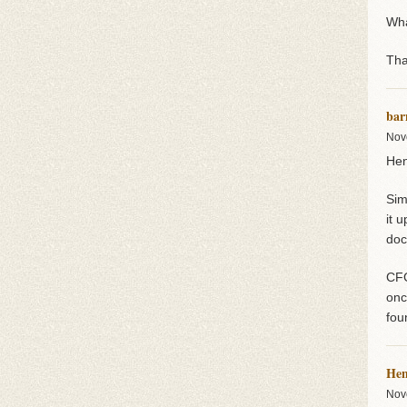
Wha
Tha
bar
Nov
Hen
Sim
it 
doc
CFG
onc
fou
Hen
Nov