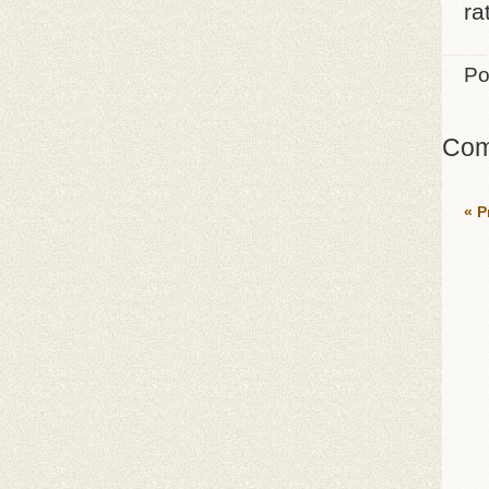
ra
Po
Com
« P