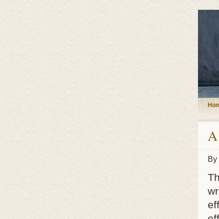
Ho
A
By
Th
wr
ef
ef