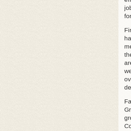
jo
fo
Fi
ha
me
th
ar
we
ov
de
Fa
Gr
gr
Co