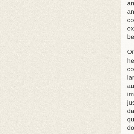
an
an
co
ex
be
On
he
co
la
au
im
ju
da
qu
do