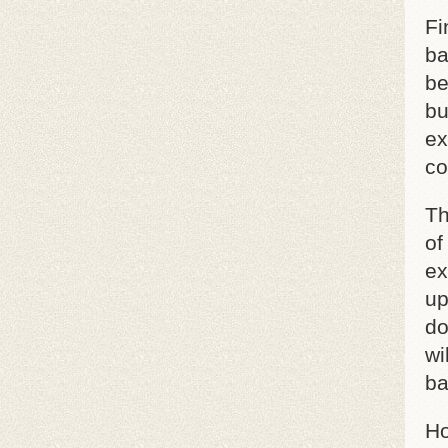
Fi
ba
be
bu
ex
co
Th
of
ex
up
do
wi
ba
Ho