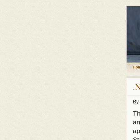
Ho
.
By
Th
an
ap
St