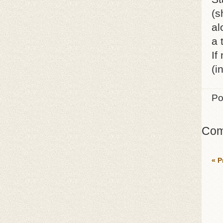
(s
al
a 
If
(i
Po
Com
« P