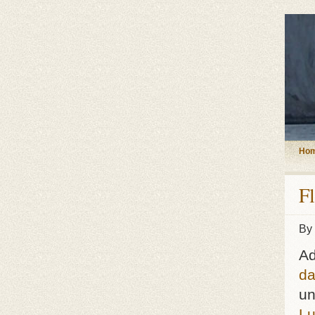
Ho
Fl
By
Ad
da
un
Lu