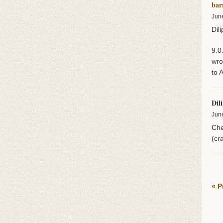
bar
Jun
Dili
9.0
wro
to 
Dil
Jun
Che
(cr
« P