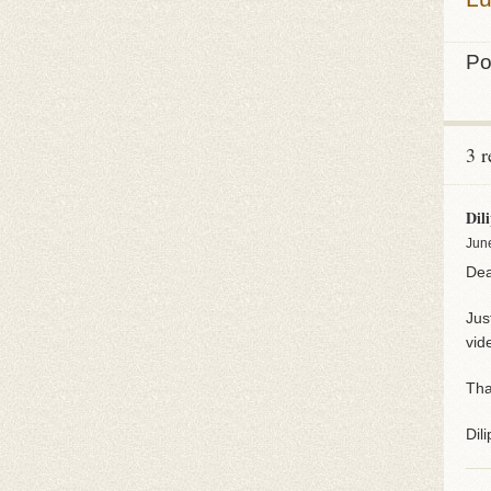
Po
3 r
Dil
Jun
Dea
Jus
vid
Tha
Dili