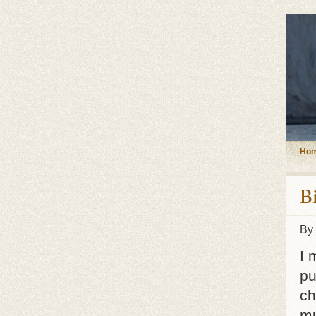
Ho
B
By
I 
pu
ch
mu