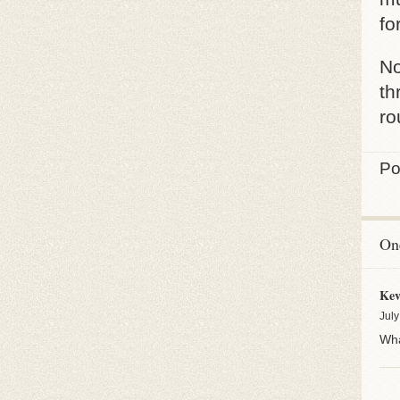
fo
No
th
ro
Po
On
Kev
July
Wha