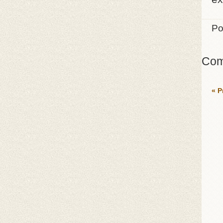
Po
Com
« P