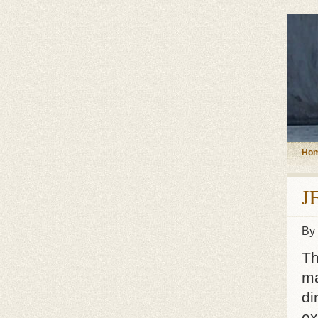
Ho
JF
By
Th
ma
di
ex